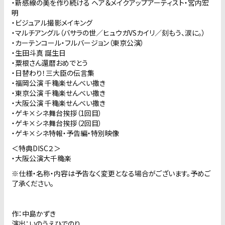
・新感線の美を作り続ける ヘア＆メイクアップアーティスト・宮内宏
明
・ビジュアル撮影メイキング
・マルチアングル（バサラの世／ヒュウガVSカイリ／刻もう、涙に。）
・カーテンコール・フルバージョン（東京公演）
・生田斗真 誕生日
・粟根さん還暦おめでとう
・日替わり！三大臣の伝言集
・福岡公演 千穐楽せんべい撒き
・東京公演 千穐楽せんべい撒き
・大阪公演 千穐楽せんべい撒き
・ゲキ×シネ舞台挨拶（1回目）
・ゲキ×シネ舞台挨拶（2回目）
・ゲキ×シネ特報・予告編・特別映像
＜特典DISC２＞
・大阪公演大千穐楽
※仕様・名称・内容は予告なく変更となる場合がございます。予めご
了承ください。
作：中島かずき
演出：いのうえひでのり