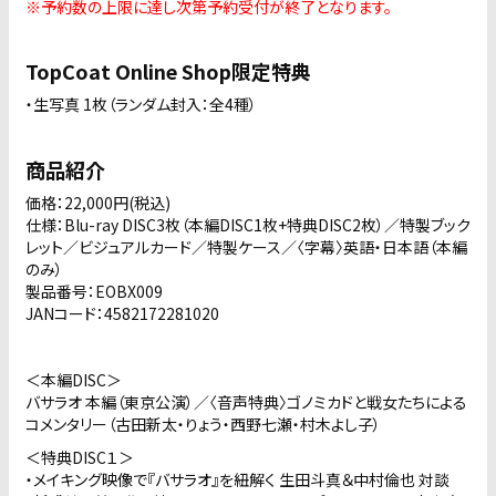
※予約数の上限に達し次第予約受付が終了となります。
TopCoat Online Shop限定特典
・生写真 1枚（ランダム封入：全4種）
商品紹介
価格：22,000円(税込)
仕様：Blu-ray DISC3枚（本編DISC1枚+特典DISC2枚）／特製ブック
レット／ビジュアルカード／特製ケース／〈字幕〉英語・日本語（本編
のみ）
製品番号：EOBX009
JANコード：4582172281020
＜本編DISC＞
バサラオ 本編（東京公演）／〈音声特典〉ゴノミカドと戦女たちによる
コメンタリー（古田新太・りょう・西野七瀬・村木よし子）
＜特典DISC１＞
・メイキング映像で『バサラオ』を紐解く 生田斗真＆中村倫也 対談