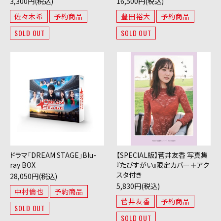
3,300円(税込)
16,500円(税込)
佐々木希
予約商品
豊田裕大
予約商品
SOLD OUT
SOLD OUT
ドラマ「DREAM STAGE」Blu-
【SPECIAL版】菅井友香 写真集
ray BOX
『たびすがい』限定カバー＋アク
スタ付き
28,050円(税込)
5,830円(税込)
中村倫也
予約商品
菅井友香
予約商品
SOLD OUT
SOLD OUT