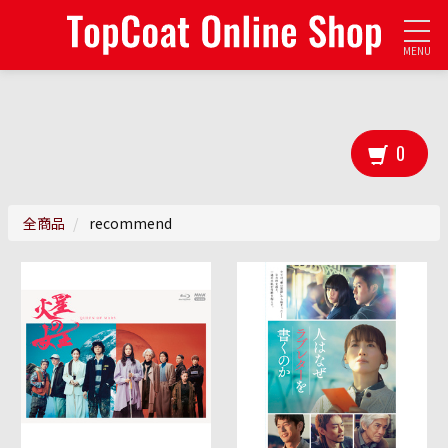
MENU
0
全商品
recommend