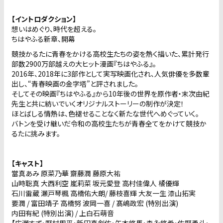
【イントロダクション】
想いはめぐり、時代を超える。
ちはやふる新章、開幕
競技かるたに青春をかける高校生たちの姿を熱く描いた、累計発行
部数2900万部越えの大ヒット漫画『ちはやふる』。
2016年、2018年に3部作として実写映画化され、人気俳優を多数輩
出し、“青春映画の金字塔”と評されました。
そしてその映画『ちはやふる』から10年後の世界を原作者・末次由紀
先生と共に紡いでいくオリジナルストーリーの制作が決定！
ほとばしる情熱は、色褪せることなく新たな世代へめぐっていく。
バトンを受け継いだ令和の高校生たちが青春全てをかけて競技か
るたに挑みます。
【キャスト】
當真あみ 原菜乃華 齋藤潤 藤原大祐
山時聡真 大西利空 嵐莉菜 坂元愛登 高村佳偉人 橘優輝
石川雷蔵 瀬戸琴楓 高橋佑大朗/ 藤枝喜輝 大友一生 漆山拓実
要潤 / 富田靖子 高橋努 波岡一喜 / 髙嶋政宏 (特別出演)
内田有紀 (特別出演) / 上白石萌音