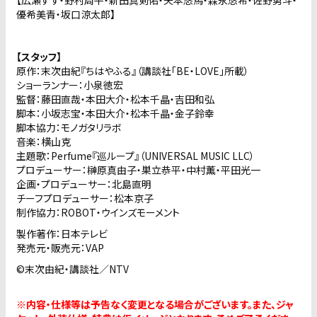
【広瀬すず・野村周平・新田真剣佑・矢本悠馬・森永悠希・佐野勇斗・
優希美青・坂口涼太郎】
【スタッフ】
原作：末次由紀『ちはやふる』（講談社「BE・LOVE」所載）
ショーランナー：小泉徳宏
監督：藤田直哉・本田大介・松本千晶・吉田和弘
脚本：小坂志宝・本田大介・松本千晶・金子鈴幸
脚本協力：モノガタリラボ
音楽：横山克
主題歌：Perfume『巡ループ』（UNIVERSAL MUSIC LLC）
プロデューサー：榊原真由子・巣立恭平・中村薫・平田光一
企画・プロデューサー：北島直明
チーフプロデューサー：松本京子
制作協力：ROBOT・ウインズモーメント
製作著作：日本テレビ
発売元・販売元：VAP
©末次由紀・講談社／NTV
※内容・仕様等は予告なく変更となる場合がございます。また、ジャ