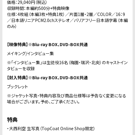
価格：29,040円（税込）
収録時間：本編約500分+特典映像
仕様：4枚組（本編3枚+特典1枚）／片面1層・2層／COLOR／16：9
／日本語リニアPCM2.0chステレオ／バリアフリー日本語字幕（本編
のみ）
【映像特典】※Blu-ray BOX、DVD-BOX共通
メイキング/インタビュー集
※「インタビュー集」は生徒役16名（梅園・瑞沢・北央）のキャストイン
タビューを収録
【封入特典】※Blu-ray BOX、DVD-BOX共通
ブックレット
※ジャケット写真・特典内容及び商品仕様等は予告なく変更になる
場合がございます。予め、ご了承ください。
特典
・大西利空 生写真（TopCoat Online Shop限定）