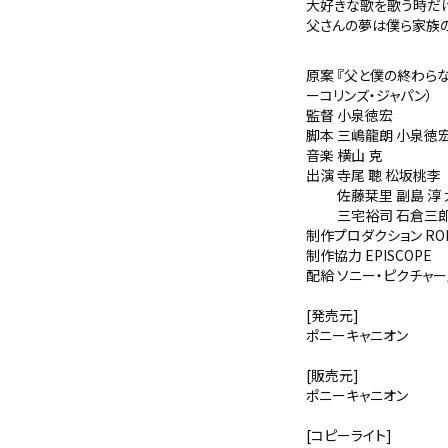
大好きな歌を歌う時だけ
父さんの夢は僕ら家族の
原案 『父と僕の終わらな
ーコリンズ・ジャパン）
監督 小泉徳宏
脚本 三嶋龍朗 小泉
音楽 横山 克
出演 寺尾 聰 松坂桃李
佐藤栞里 副島 淳 大
三宅裕司 石倉三郎 ／
制作プロダクション RO
制作協力 EPISCOPE
配給 ソニー・ピクチャー
[発売元]
ポニーキャニオン
[販売元]
ポニーキャニオン
[コピーライト]