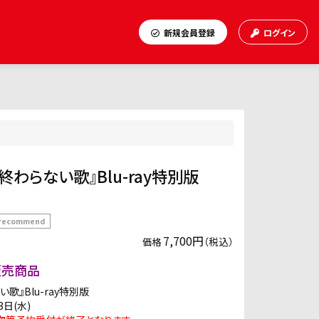
新規会員登録
ログイン
わらない歌』Blu-ray特別版
recommend
7,700円
（税込）
価格
販売商品
歌』Blu-ray特別版
3日(水)