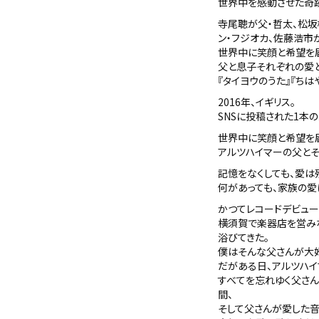
世界中を感動させた奇跡
寺尾聰が父・哲太、松坂
ン・フジオカ、佐藤浩市
世界中に笑顔と希望を
父と息子それぞれの愛
『タイヨウのうた』『ち
2016年、イギリス。
SNSに投稿された1本
世界中に笑顔と希望を
アルツハイマーの父と
記憶をなくしても、愛は
何があっても、家族の
かつてレコードデビュー
横須賀で楽器店を営み
浴びてきた。
僕はそんな父さんが大好
だがある日、アルツハイ
すべてを忘れゆく父さん
間、
そして父さんが愛した音