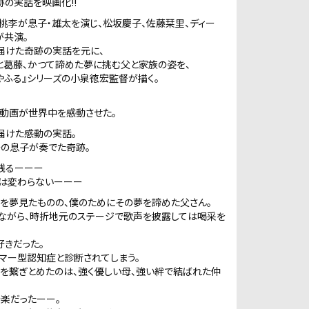
の実話を映画化!!
桃李が息子・雄太を演じ、松坂慶子、佐藤栞里、ディー
が共演。
届けた奇跡の実話を元に、
と葛藤、かつて諦めた夢に挑む父と家族の姿を、
はやふる』シリーズの小泉徳宏監督が描く。
の動画が世界中を感動させた。
届けた感動の実話。
その息子が奏でた奇跡。
残るーーー
愛は変わらないーーー
を夢見たものの、僕のためにその夢を諦めた父さん。
ながら、時折地元のステージで歌声を披露しては喝采を
きだった。
マー型認知症と診断されてしまう。
を繋ぎとめたのは、強く優しい母、強い絆で結ばれた仲
楽だったーー。