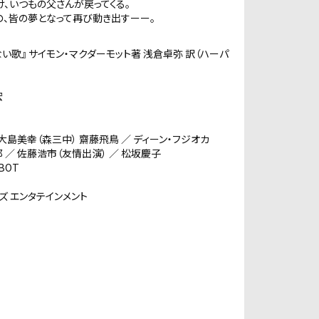
、いつもの父さんが戻ってくる。
、皆の夢となって再び動き出すーー。
い歌』 サイモン・マクダーモット著 浅倉卓弥 訳（ハーパ
徳宏
島美幸（森三中） 齋藤飛鳥 ／ ディーン・フジオカ
 佐藤浩市（友情出演） ／ 松坂慶子
BOT
ズ エンタテインメント