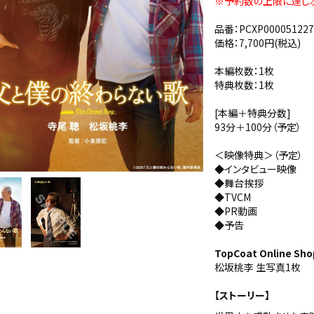
※予約数の上限に達し
品番：PCXP00005122
価格：7,700円(税込)
本編枚数：1枚
特典枚数：1枚
[本編＋特典分数]
93分＋100分（予定）
＜映像特典＞（予定）
◆インタビュー映像
◆舞台挨拶
◆TVCM
◆PR動画
◆予告
TopCoat Online S
松坂桃李 生写真1枚
【ストーリー】